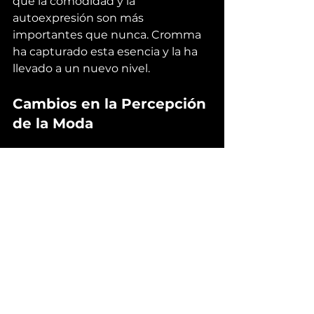
que la comodidad y la 
autoexpresión son más 
importantes que nunca. Cromma 
ha capturado esta esencia y la ha 
llevado a un nuevo nivel.
Cambios en la Percepción 
de la Moda
La percepción de la moda ha 
cambiado. Hoy en día, las personas 
buscan prendas que sean 
cómodas y que se adapten a su 
estilo de vida. Las camisetas 
oversized cumplen con estos 
requisitos.
La Importancia de la 